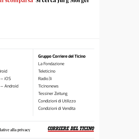
di scomparsa
Si cerca Jürg Morger
Gruppo Corriere del Ticino
La Fondazione
roid
Teleticino
 – iOS
Radio3i
 – Android
Ticinonews
Tessiner Zeitung
Condizioni di Utilizzo
Condizioni di Vendita
lative alla privacy