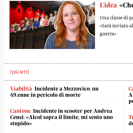
L'idea
«Che
Una classe di q
«Sarà inviato a
guerra»
I più letti
Viabilità
Incidente a Mezzovico: un
C
49.enne in pericolo di morte
A
p
Cantone
Incidente in scooter per Andrea
Censi: «Alcol sopra il limite, mi sento uno
T
stupido»
d