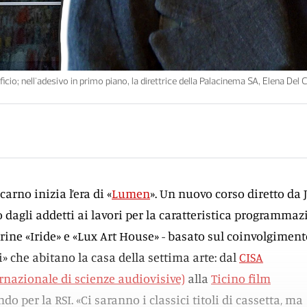
ficio; nell'adesivo in primo piano, la direttrice della Palacinema SA, Elena Del C
arno inizia l’era di «
Lumen
». Un nuovo corso diretto da 
o dagli addetti ai lavori per la caratteristica programma
erine «Iride» e «Lux Art House» - basato sul coinvolgimen
ni» che abitano la casa della settima arte: dal
CISA
rnazionale di scienze audiovisive)
alla
Ticino film
ndo per la RSI. «Ci saranno i classici titoli di cassetta, ma