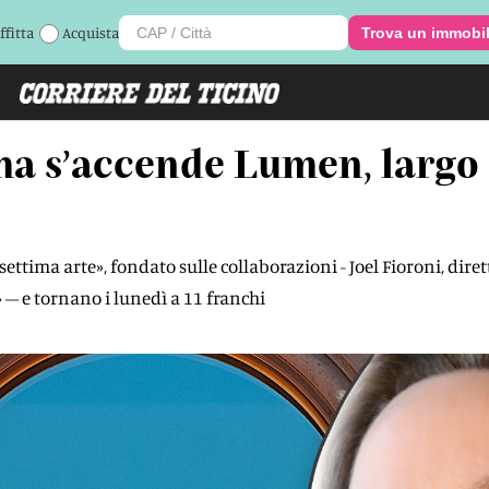
ffitta
Acquista
Trova un immobi
a s’accende Lumen, largo 
settima arte», fondato sulle collaborazioni - Joel Fioroni, dire
» – e tornano i lunedì a 11 franchi