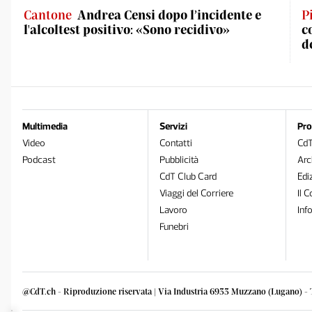
Cantone
Andrea Censi dopo l’incidente e
P
l'alcoltest positivo: «Sono recidivo»
c
d
Multimedia
Servizi
Pro
Video
Contatti
Cd
Podcast
Pubblicità
Arc
CdT Club Card
Edi
Viaggi del Corriere
Il C
Lavoro
Inf
Funebri
@CdT.ch - Riproduzione riservata | Via Industria 6933 Muzzano (Lugano) - 