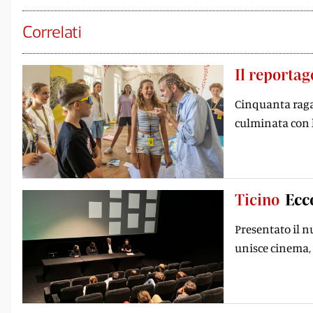
Correlati
Il reportag
Cinquanta ragaz
culminata con 
Ticino
Ecc
Presentato il n
unisce cinema, 