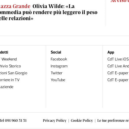
Avviso 
iazza Grande
Olivia Wilde: «La
ommedia può rendere più leggero il peso
elle relazioni»
dotti
Social
App
T Weekend
Facebook
CdT Live iOS
hivio Storico
Instagram
CdT Live And
zioni San Giorgio
Twitter
CdT E-paper
orriere in TV
YouTube
CdT E-paper
oaziende
Tel 091 960 31 31
Privacy Policy
|
Cookie Policy
|
Le tue preferenze re