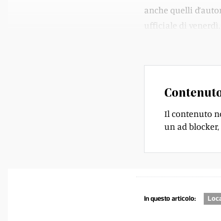
anche quelli d’autor
ufficiale di venerdì
dall’inizio dell’avve
Contenuto
Il contenuto n
un ad blocker, 
In questo articolo:
Loc