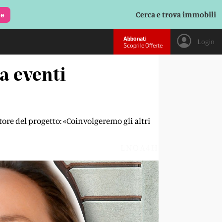
Cerca e trova immobili
le
Abbonati
Login
Scopri le Offerte
a eventi
ttore del progetto: «Coinvolgeremo gli altri
LNOA4H