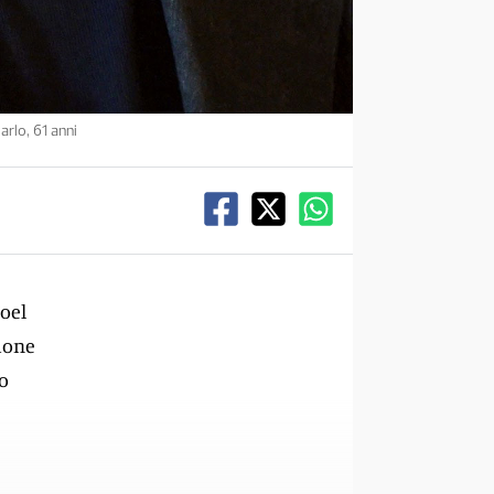
arlo, 61 anni
Joel
zione
to