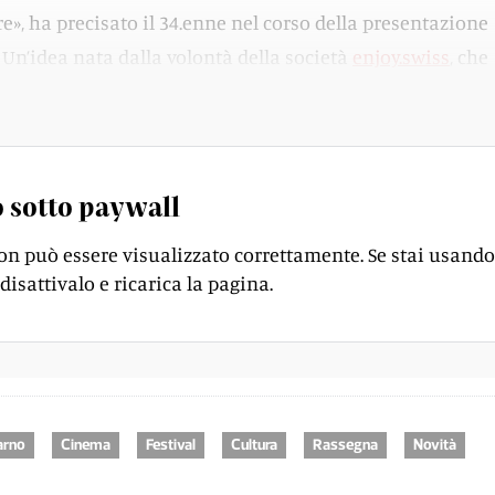
e», ha precisato il 34.enne nel corso della presentazione
. Un’idea nata dalla volontà della società
enjoy.swiss
, che
ntura gestisce le attività rivolte al pubblico.
 sotto paywall
on può essere visualizzato correttamente. Se stai usando
disattivalo e ricarica la pagina.
arno
Cinema
Festival
Cultura
Rassegna
Novità