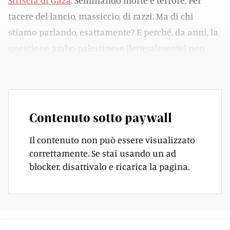
Striscia di Gaza
. Seminando morte e terrore. Per
tacere del lancio, massiccio, di razzi. Ma di chi
stiamo parlando, esattamente? E perché, da anni, la
questione arabo-palestinese (letteralmente) non
trova pace? Proviamo a fare chiarezza.
Contenuto sotto paywall
Il contenuto non può essere visualizzato
correttamente. Se stai usando un ad
blocker, disattivalo e ricarica la pagina.