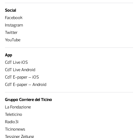
Social
Facebook
Instagram
Twitter
YouTube
App
CdT Live iOS
CdT Live Android
CdT E-paper – iOS
CdT E-paper – Android
Gruppo Corriere del Ticino
La Fondazione
Teleticino
Radio3i
Ticinonews
Tessiner Zeitung