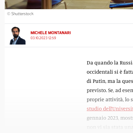
© Shutterstock
MICHELE MONTANARI
03.10.2023 12:59
Da quando la Russia
occidentali si è fat
di Putin, ma la ques
previsto. Se, ad ese
proprie attività, lo
studio dell’Universi
gennaio 2023, mostr
non vi sia stata un