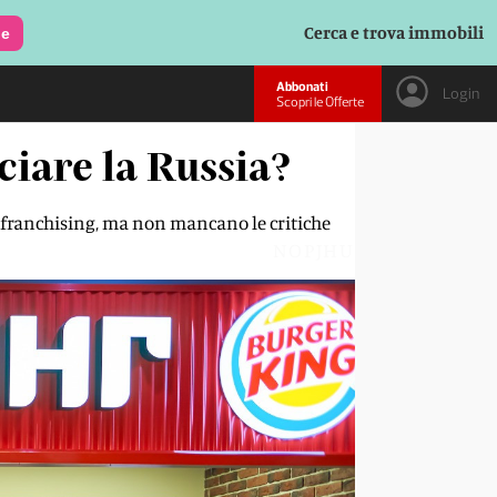
Cerca e trova immobili
le
Abbonati
Login
Scopri le Offerte
ciare la Russia?
di franchising, ma non mancano le critiche
NOPJHU