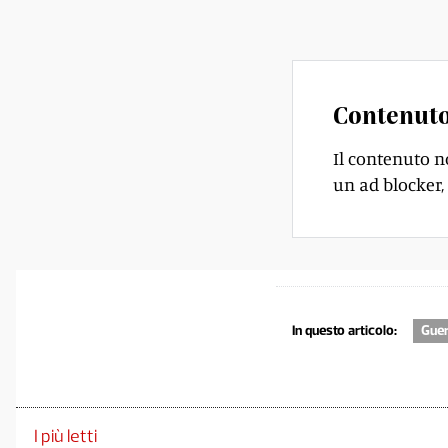
semplice risolvere l
Contenuto
Il contenuto n
un ad blocker, 
In questo articolo:
Guer
I più letti