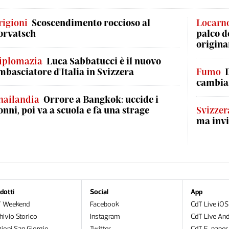
rigioni
Scoscendimento roccioso al
Locarn
orvatsch
palco d
origina
iplomazia
Luca Sabbatucci è il nuovo
mbasciatore d'Italia in Svizzera
Fumo
cambian
hailandia
Orrore a Bangkok: uccide i
onni, poi va a scuola e fa una strage
Svizzer
ma invi
dotti
Social
App
T Weekend
Facebook
CdT Live iOS
hivio Storico
Instagram
CdT Live And
zioni San Giorgio
Twitter
CdT E-paper