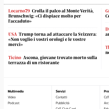
Locarno79
Crolla il palco al Monte Verità,
G
Brunschwig: «Ci dispiace molto per
C
l'accaduto»
D
USA
Trump torna ad attaccare la Svizzera:
a
«Non voglio i vostri orologi e le vostre
merci»
T
n
Ticino
Ascona, giovane trovato morto sulla
terrazza di un ristorante
Multimedia
Servizi
Pro
Video
Contatti
Cd
Podcast
Pubblicità
Arc
CdT Club Card
Edi