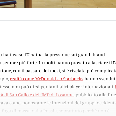
 ha invaso l’Ucraina, la pressione sui grandi brand
ta sempre più forte. In molti hanno provato a lasciare il 
tione, con il passare dei mesi, si è rivelata più complicat
mpio,
realtà come McDonald’s o Starbucks
hanno svenduto
 stesso non può dirsi per tanti altri player internazionali.
tà di San Gallo e dell'IMD di Losanna
, pubblicato alla fine
ava come, nonostante le intenzioni dei gruppi occidenta
a fuga di massa dalla Russia, soprattutto perché non è