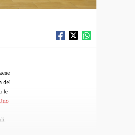
Paese
a del
 le
Uno
li,