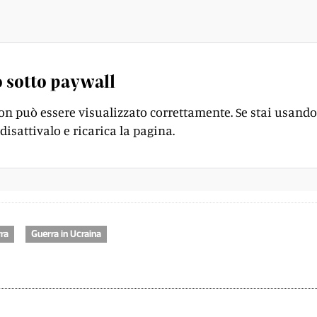
e pratiche relative al disinvestimento nel Paese.
 sotto paywall
on può essere visualizzato correttamente. Se stai usando
disattivalo e ricarica la pagina.
ra
Guerra in Ucraina