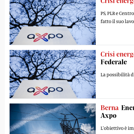
Crisi energ
PS, PLR e Centr
fatto il suo lav
Crisi energ
Federale
La possibilità d
Berna
Ener
Axpo
L'obiettivo è i