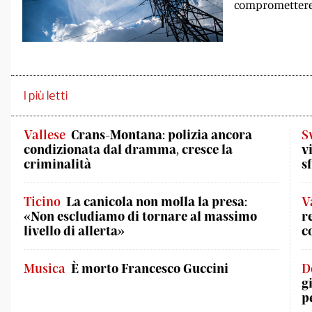
compromettere 
I più letti
Vallese
Crans-Montana: polizia ancora
S
condizionata dal dramma, cresce la
v
criminalità
s
Ticino
La canicola non molla la presa:
V
«Non escludiamo di tornare al massimo
r
livello di allerta»
c
Musica
È morto Francesco Guccini
D
g
p