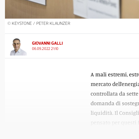
© KEYSTONE / PETER KLAUNZER
GIOVANNI GALLI
06.09.2022 21:10
A mali estremi, est
mercato dell’energi
controllata da sett
domanda di sostegno
liquidità. Il Consig
pensato per questi f
miliardi di franchi.