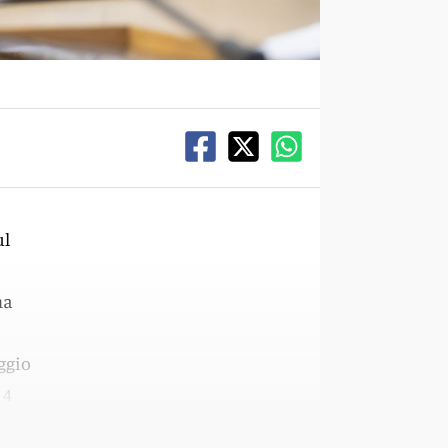
ul
na
aggio
 4