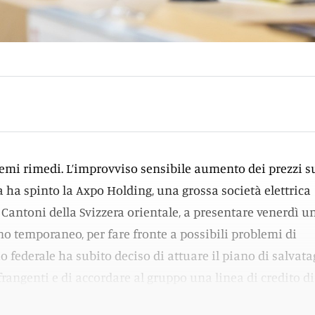
remi rimedi. L’improvviso sensibile aumento dei prezzi s
a ha spinto la Axpo Holding, una grossa società elettrica
e Cantoni della Svizzera orientale, a presentare venerdì u
 temporaneo, per fare fronte a possibili problemi di
lio federale ha subito deciso di attuare il piano di salvat
rangenti e di accordare al gruppo una linea di credito di