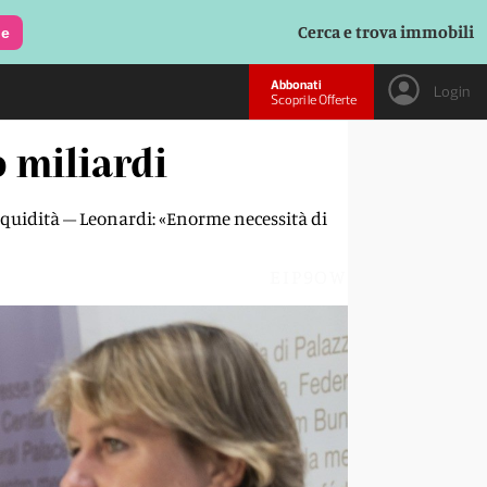
Cerca e trova immobili
le
Abbonati
Login
Scopri le Offerte
 miliardi
 liquidità – Leonardi: «Enorme necessità di
EIP9OW