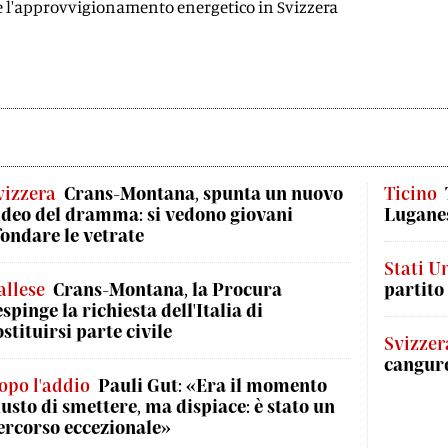
l'approvvigionamento energetico in Svizzera
vizzera
Crans-Montana, spunta un nuovo
Ticino
ideo del dramma: si vedono giovani
Luganes
fondare le vetrate
Stati Un
allese
Crans-Montana, la Procura
partito
espinge la richiesta dell'Italia di
ostituirsi parte civile
Svizzer
canguro
opo l'addio
Pauli Gut: «Era il momento
iusto di smettere, ma dispiace: è stato un
ercorso eccezionale»