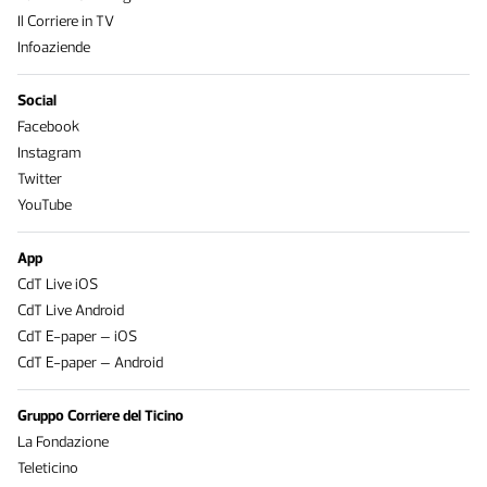
Il Corriere in TV
Infoaziende
Social
Facebook
Instagram
Twitter
YouTube
App
CdT Live iOS
CdT Live Android
CdT E-paper – iOS
CdT E-paper – Android
Gruppo Corriere del Ticino
La Fondazione
Teleticino