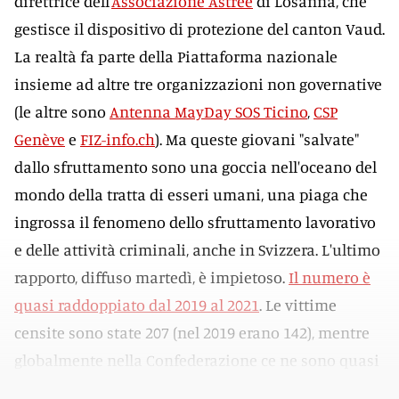
direttrice dell'
Associazione Astrée
di Losanna, che
gestisce il dispositivo di protezione del canton Vaud.
La realtà fa parte della Piattaforma nazionale
insieme ad altre tre organizzazioni non governative
(le altre sono
Antenna MayDay SOS Ticino
,
CSP
Genève
e
FIZ-info.ch
). Ma queste giovani "salvate"
dallo sfruttamento sono una goccia nell'oceano del
mondo della tratta di esseri umani, una piaga che
ingrossa il fenomeno dello sfruttamento lavorativo
e delle attività criminali, anche in Svizzera. L'ultimo
rapporto, diffuso martedì, è impietoso.
Il numero è
quasi raddoppiato dal 2019 al 2021
. Le vittime
censite sono state 207 (nel 2019 erano 142), mentre
globalmente nella Confederazione ce ne sono quasi
cinquecento seguite dalle ONG.