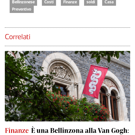
Bellinzonese
Costi
Finanze
soldi
Casa
Preventivo
Correlati
Finanze
È una Bellinzona alla Van Gogh: