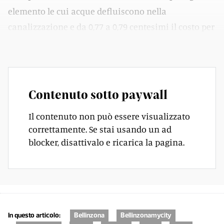
elemento le cui acque defluiscono nella
canalizzazione e da 0,77 a 0,79 centesimi il costo per
ogni metro cubo di acqua consumata.
Contenuto sotto paywall
Il contenuto non può essere visualizzato
correttamente. Se stai usando un ad
blocker, disattivalo e ricarica la pagina.
In questo articolo:
Bellinzona
Bellinzonamycity