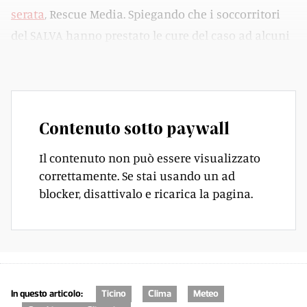
serata
, Rescue Media. Spiegando che i soccorritori
del SALVA hanno prestato le cure del caso ad alcuni
passanti nei pressi della Rotonda, a Locarno.
Contenuto sotto paywall
Il contenuto non può essere visualizzato
correttamente. Se stai usando un ad
blocker, disattivalo e ricarica la pagina.
In questo articolo:
Ticino
Clima
Meteo