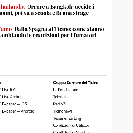
Thailandia
Orrore a Bangkok: uccide i
nonni, poi va a scuola e fa una strage
Fumo
Dalla Spagna al Ticino: come stanno
cambiando le restrizioni per i fumatori
p
Gruppo Corriere del Ticino
 Live iOS
La Fondazione
 Live Android
Teleticino
T E-paper – iOS
Radio3i
T E-paper – Android
Ticinonews
Tessiner Zeitung
Condizioni di Utilizzo
Condizioni di Vendita