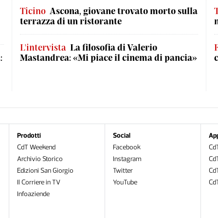
Ticino
Ascona, giovane trovato morto sulla
terrazza di un ristorante
L'intervista
La filosofia di Valerio
:
Mastandrea: «Mi piace il cinema di pancia»
Prodotti
Social
Ap
CdT Weekend
Facebook
CdT
Archivio Storico
Instagram
CdT
Edizioni San Giorgio
Twitter
Cd
Il Corriere in TV
YouTube
Cd
Infoaziende