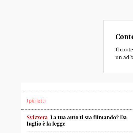
compensare l
Cont
Il cont
un ad b
I più letti
Svizzera
La tua auto ti sta filmando? Da
luglio è la legge