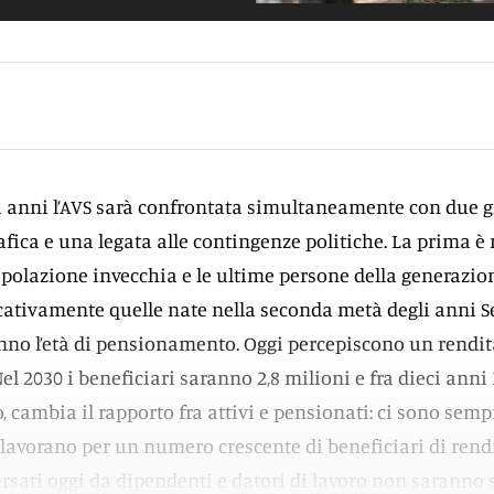
 anni l’AVS sarà confrontata simultaneamente con due gr
ica e una legata alle contingenze politiche. La prima è
polazione invecchia e le ultime persone della generazio
ativamente quelle nate nella seconda metà degli anni S
no l’età di pensionamento. Oggi percepiscono un rendita
el 2030 i beneficiari saranno 2,8 milioni e fra dieci anni 
, cambia il rapporto fra attivi e pensionati: ci sono se
lavorano per un numero crescente di beneficiari di rendi
ersati oggi da dipendenti e datori di lavoro non saranno s