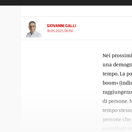
GIOVANNI GALLI
16.05.2025 06:00
Nei prossimi
una demograf
tempo. La po
boom» (indic
raggiungeran
di persone. N
tempo stesso
persone che 
contributi v