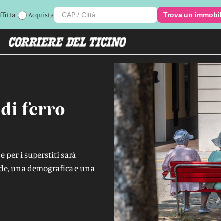
ffitta
Acquista
Trova un immobi
 di ferro
e per i superstiti sarà
de, una demografica e una