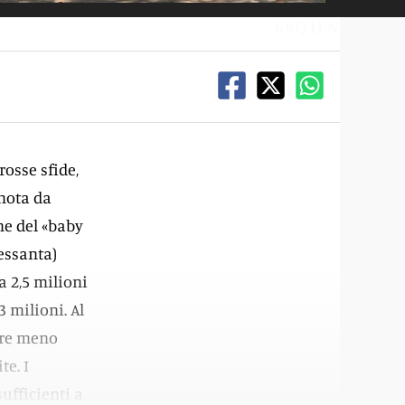
6BQ1LN
osse sfide,
 nota da
ne del «baby
essanta)
 2,5 milioni
3 milioni. Al
mpre meno
te. I
ufficienti a