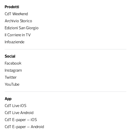
Prodotti
CdT Weekend
Archivio Storico
Edizioni San Giorgio
Il Corriere in TV
Infoaziende
Social
Facebook
Instagram
Twitter
YouTube
App
CdT Live iOS
CdT Live Android
CdT E-paper – iOS
CdT E-paper – Android