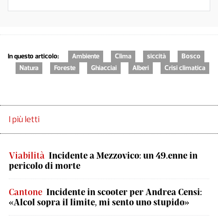
In questo articolo:
Ambiente
Clima
siccità
Bosco
Natura
Foreste
Ghiacciai
Alberi
Crisi climatica
I più letti
Viabilità
Incidente a Mezzovico: un 49.enne in
pericolo di morte
Cantone
Incidente in scooter per Andrea Censi:
«Alcol sopra il limite, mi sento uno stupido»