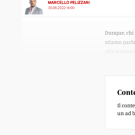
MARCELLO PELIZZARI
30.06.2022 14:00
Dunque, chi 
stiamo parla
alla maesto
spazio (
qui
Cont
Il cont
un ad b