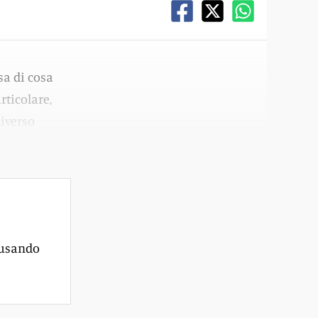
sa di cosa
rticolare,
iverso
 usando