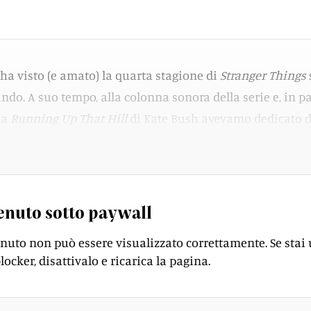
ha visto (e amato) la quarta stagione di
Stranger Things
ndo. A suo tempo, alla colonna sonora della serie e, in pa
sa
Running Up That Hill
di Kate Bush avevamo dedicato d
e
qui
, per i più smemorati).
enuto sotto paywall
enuto non può essere visualizzato correttamente. Se stai
locker, disattivalo e ricarica la pagina.