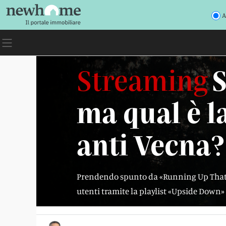
A
Streaming
S
ma qual è l
anti Vecna?
Prendendo spunto da «Running Up That Hi
utenti tramite la playlist «Upside Down»