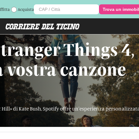
ffitta
Acquista
Trova un immobi
tranger Things 4,
a vostra canzone
ll» di Kate Bush, Spotify offre un'esperienza personalizzata