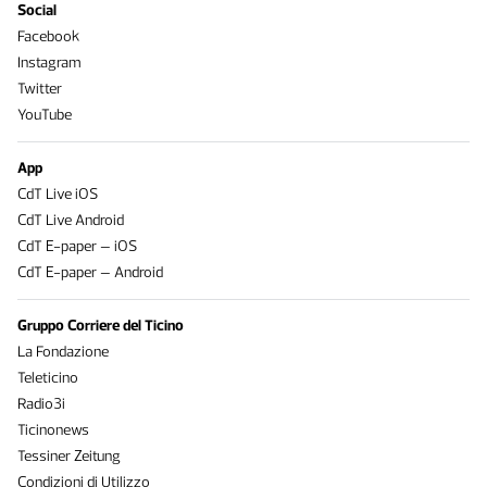
Social
Facebook
Instagram
Twitter
YouTube
App
CdT Live iOS
CdT Live Android
CdT E-paper – iOS
CdT E-paper – Android
Gruppo Corriere del Ticino
La Fondazione
Teleticino
Radio3i
Ticinonews
Tessiner Zeitung
Condizioni di Utilizzo