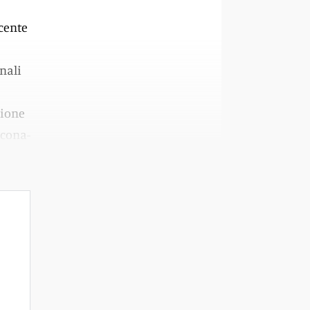
ecente
nali
zione
scona-