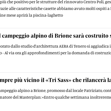
più che positivo per le strutture del rinnovato Centro Poli, g
razie alle caratteristiche casette abbiamo avuto molti ospiti a 
fine mese aprirà la piscina-laghetto
l campeggio alpino di Brione sarà costruito 
borato dallo studio d’architettura AERA di Tenero si aggiudica
to - Al via ora gli approfondimenti per la domanda di costruz
mpre più vicino il «Tri Sass» che rilancerà l
campeggio alpino a Brione, promosso dal locale Patriziato, con
dinatore del Masterplan: «Entro qualche settimana inoltrere