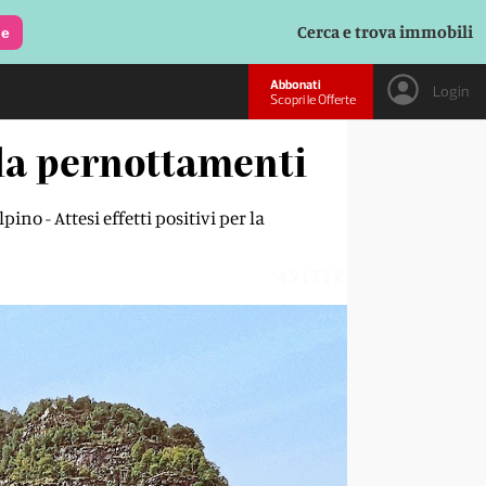
Cerca e trova immobili
le
Abbonati
Login
Scopri le Offerte
la pernottamenti
no - Attesi effetti positivi per la
47I7TK