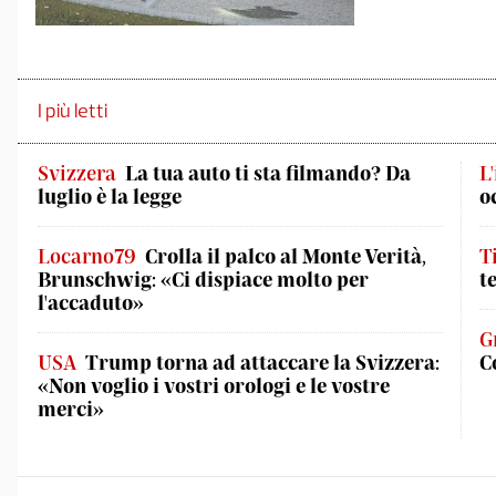
I più letti
Svizzera
La tua auto ti sta filmando? Da
L
luglio è la legge
o
Locarno79
Crolla il palco al Monte Verità,
T
Brunschwig: «Ci dispiace molto per
t
l'accaduto»
G
USA
Trump torna ad attaccare la Svizzera:
C
«Non voglio i vostri orologi e le vostre
merci»