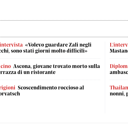
'intervista
«Volevo guardare Zali negli
L'interv
cchi, sono stati giorni molto difficili»
Mastand
icino
Ascona, giovane trovato morto sulla
Diplom
errazza di un ristorante
ambasci
rigioni
Scoscendimento roccioso al
Thaila
orvatsch
nonni, 