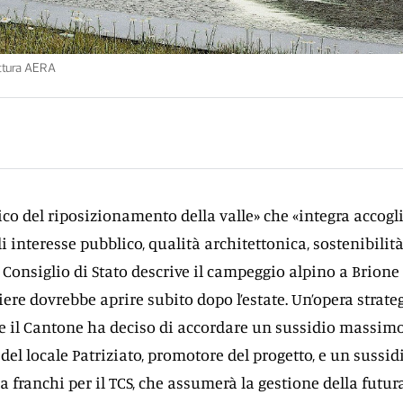
ettura AERA
gico del riposizionamento della valle» che «integra accogl
di interesse pubblico, qualità architettonica, sostenibilit
 Consiglio di Stato descrive il campeggio alpino a Brione
iere dovrebbe aprire subito dopo l’estate. Un’opera strateg
e il Cantone ha deciso di accordare un sussidio massimo
 del locale Patriziato, promotore del progetto, e un sussid
 franchi per il TCS, che assumerà la gestione della futur