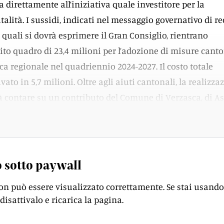
a direttamente all’iniziativa quale investitore per la
alità. I sussidi, indicati nel messaggio governativo di r
 quali si dovrà esprimere il Gran Consiglio, rientrano
dito quadro di 23,4 milioni per l’adozione di misure canto
ca regionale nel quadriennio 2024-2027. Il costo totale
ivato in 5,7 milioni. Oltre agli aiuti cantonali, la realizza
 contare su un contributo del Comune di Verzasca, di A
i altri enti che sostengono le regioni di montagna.
 sotto paywall
on può essere visualizzato correttamente. Se stai usando
disattivalo e ricarica la pagina.