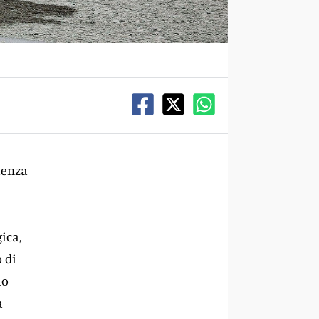
ienza
à
ica,
 di
io
a