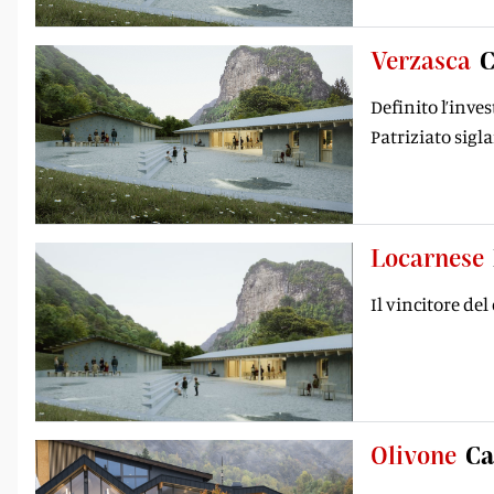
Verzasca
C
Definito l’inve
Patriziato sigl
Locarnese
Il vincitore de
Olivone
Ca