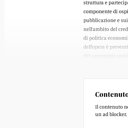
struttura e partecip
componente di ospit
pubblicazione e sui
nell’ambito del cre
di politica economi
dell’opera è prevent
del campeggio potrà
Locarno Turismo e d
Contenuto
Il contenuto n
un ad blocker, 