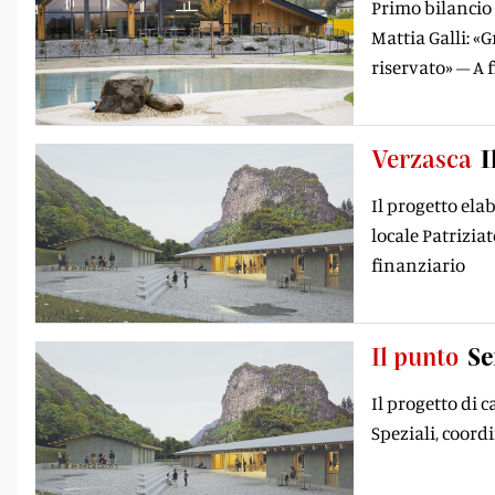
Primo bilancio 
Mattia Galli: «G
riservato» – A 
Verzasca
I
Il progetto ela
locale Patrizia
finanziario
Il punto
Se
Il progetto di 
Speziali, coor