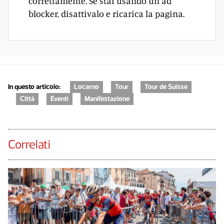
correttamente. Se stai usando un ad
blocker, disattivalo e ricarica la pagina.
In questo articolo:
Locarno
Tour
Tour de Suisse
Città
Eventi
Manifestazione
Correlati