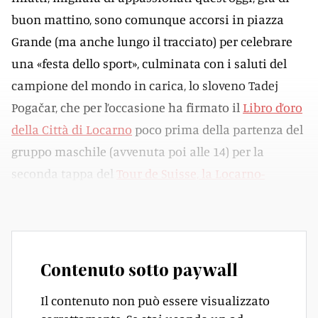
buon mattino, sono comunque accorsi in piazza
Grande (ma anche lungo il tracciato) per celebrare
una «festa dello sport», culminata con i saluti del
campione del mondo in carica, lo sloveno Tadej
Pogačar, che per l’occasione ha firmato il
Libro d’oro
della Città di Locarno
poco prima della partenza del
gruppo maschile (avvenuta poi alle 14) per la
seconda tappa del
Tour de Suisse, la Locarno-
Locarno
.
Contenuto sotto paywall
Il contenuto non può essere visualizzato