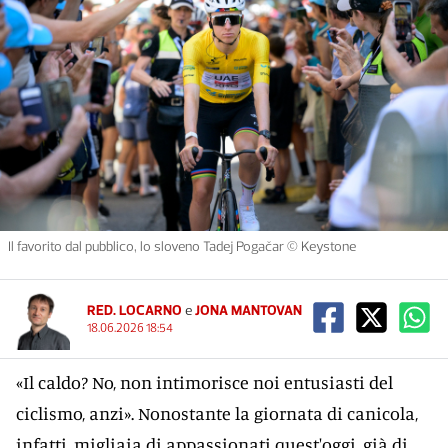
Il favorito dal pubblico, lo sloveno Tadej Pogačar © Keystone
RED. LOCARNO
e
JONA MANTOVAN
18.06.2026 18:54
«Il caldo? No, non intimorisce noi entusiasti del
ciclismo, anzi». Nonostante la giornata di canicola,
infatti, migliaia di appassionati quest'oggi, già di