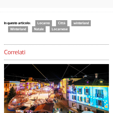
In questo articolo:
Locarno
Città
winterland
Winterland
Natale
Locarnese
Correlati