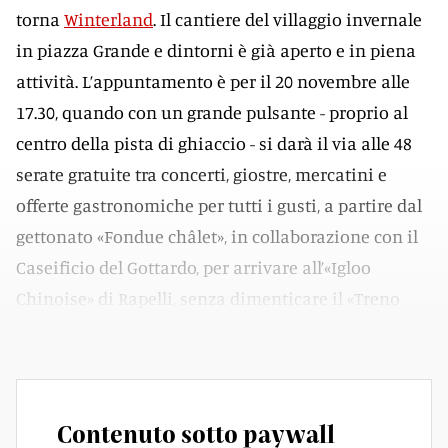
torna
Winterland
. Il cantiere del villaggio invernale
in piazza Grande e dintorni è già aperto e in piena
attività. L’appuntamento è per il 20 novembre alle
17.30, quando con un grande pulsante - proprio al
centro della pista di ghiaccio - si darà il via alle 48
serate gratuite tra concerti, giostre, mercatini e
offerte gastronomiche per tutti i gusti, a partire dal
gettonato «Fondue châlet», in collaborazione con il
Caseificio del Gottardo, per arrivare all’«Igloo
Chinoise» di Rapelli, senza dimenticare il «Treno
Bistrot de la Paix», ispirato agli eleganti anni venti.
Contenuto sotto paywall