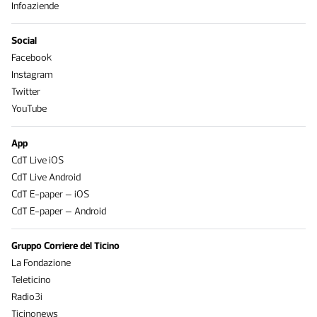
Infoaziende
Social
Facebook
Instagram
Twitter
YouTube
App
CdT Live iOS
CdT Live Android
CdT E-paper – iOS
CdT E-paper – Android
Gruppo Corriere del Ticino
La Fondazione
Teleticino
Radio3i
Ticinonews