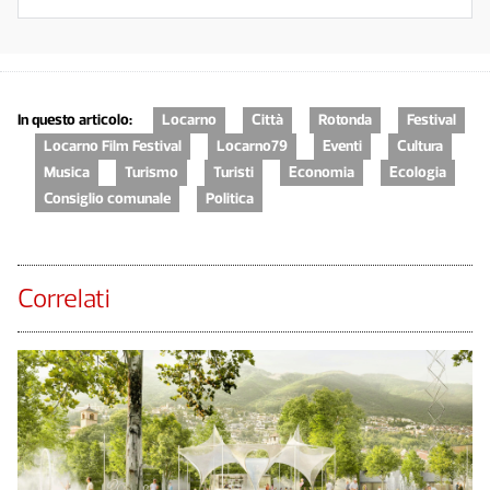
In questo articolo:
Locarno
Città
Rotonda
Festival
Locarno Film Festival
Locarno79
Eventi
Cultura
Musica
Turismo
Turisti
Economia
Ecologia
Consiglio comunale
Politica
Correlati