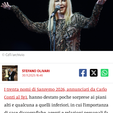
© CdT/archivio
STEFANO OLIVARI
30.11.2025 16:46
I trenta nomi di Sanremo 2026, annunciati da Carlo
Conti al Tg1
, hanno destato poche sorprese ai piani
alti e qualcuna a quelli inferiori, in cui l’importanza
di case discografiche, agenti e relazioni personali fa