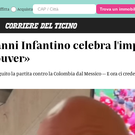
ffitta
Acquista
Trova un immobi
nni Infantino celebra l'im
ouver»
uito la partita contro la Colombia dal Messico – E ora ci crede 