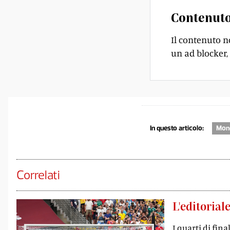
Contenuto
Il contenuto n
un ad blocker, 
In questo articolo:
Mond
Correlati
L'editorial
I quarti di fin