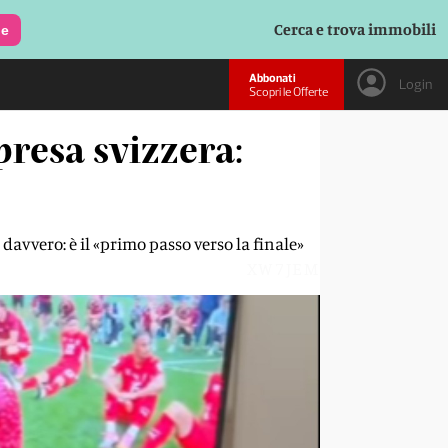
Cerca e trova immobili
le
Abbonati
Login
Scopri le Offerte
presa svizzera:
davvero: è il «primo passo verso la finale»
XW7JEM