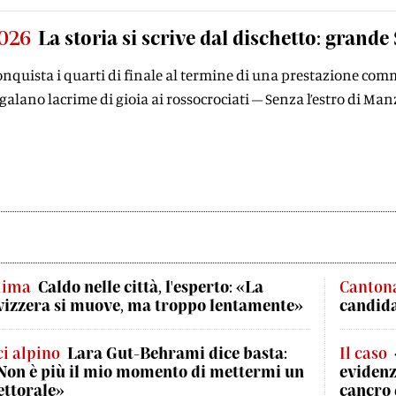
2026
La storia si scrive dal dischetto: grande 
nquista i quarti di finale al termine di una prestazione comm
egalano lacrime di gioia ai rossocrociati – Senza l’estro di Ma
lima
Caldo nelle città, l'esperto: «La
Cantona
vizzera si muove, ma troppo lentamente»
candida
ci alpino
Lara Gut-Behrami dice basta:
Il caso
Non è più il mio momento di mettermi un
evidenz
ettorale»
cancro 