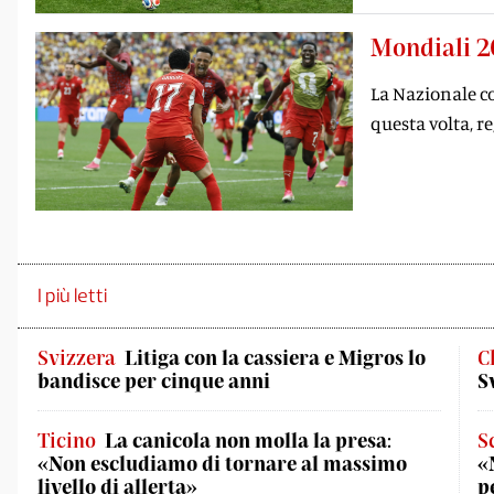
Mondiali 
La Nazionale co
questa volta, r
I più letti
Svizzera
Litiga con la cassiera e Migros lo
C
bandisce per cinque anni
S
Ticino
La canicola non molla la presa:
S
«Non escludiamo di tornare al massimo
«
livello di allerta»
p