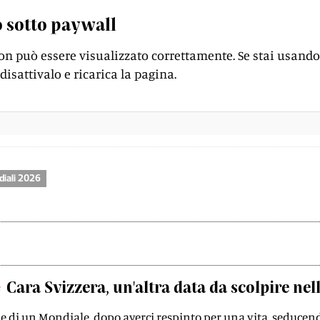
 sotto paywall
on può essere visualizzato correttamente. Se stai usando
disattivalo e ricarica la pagina.
iali 2026
e
Cara Svizzera, un'altra data da scolpire ne
ale di un Mondiale, dopo averci respinto per una vita, seduce