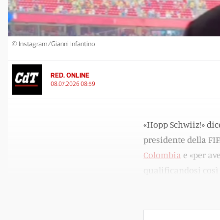
© Instagram/Gianni Infantino
RED. ONLINE
08.07.2026 08:59
«Hopp Schwiiz!» di
presidente della FIF
Colombia
e «per av
qualificandosi così 
affascinante, quant