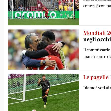
concessi con pa
Mondiali 
negli occh
Il commissario 
match contro la
Le pagelle
Diamo i voti ai 