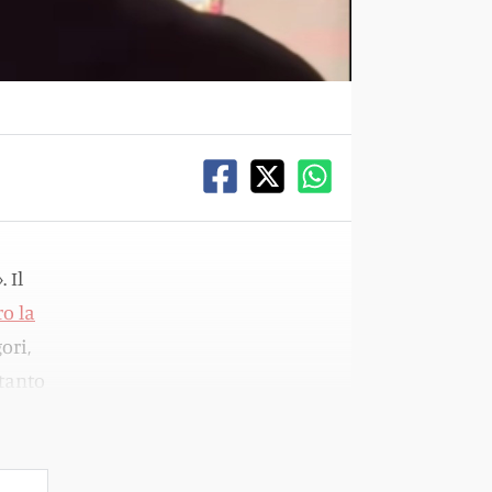
 Il
ro la
ori,
 tanto