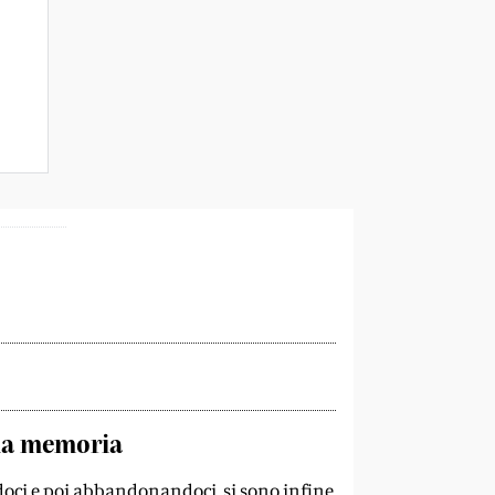
lla memoria
ndoci e poi abbandonandoci, si sono infine