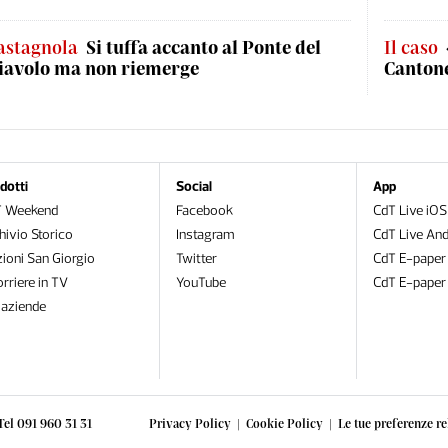
astagnola
Si tuffa accanto al Ponte del
Il caso
iavolo ma non riemerge
Cantone
dotti
Social
App
T Weekend
Facebook
CdT Live iOS
hivio Storico
Instagram
CdT Live And
zioni San Giorgio
Twitter
CdT E-paper
orriere in TV
YouTube
CdT E-paper
oaziende
Tel 091 960 31 31
Privacy Policy
|
Cookie Policy
|
Le tue preferenze re