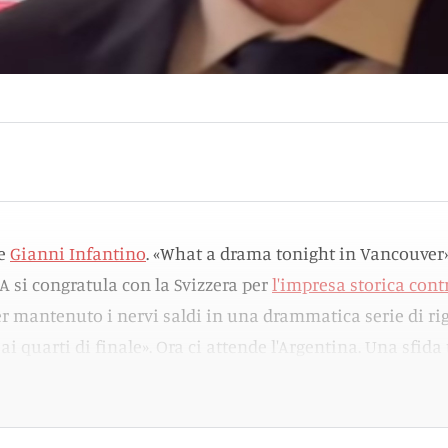
ce
Gianni Infantino
. «What a drama tonight in Vancouver».
A si congratula con la Svizzera per
l'impresa storica cont
er mantenuto i nervi saldi in una drammatica serie di rig
ai quarti di finale». Ora ci attende l'Argentina. Una sfida
o complicata. «I Mondiali sono epici».