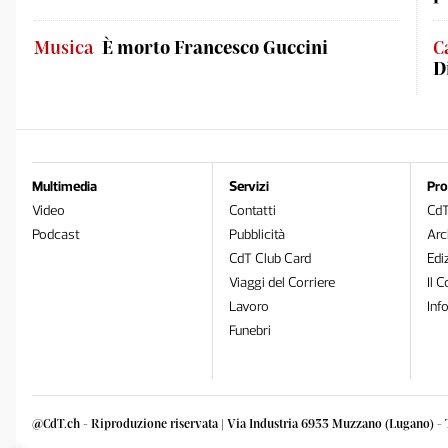
Musica
È morto Francesco Guccini
C
D
Multimedia
Servizi
Pro
Video
Contatti
Cd
Podcast
Pubblicità
Arc
CdT Club Card
Edi
Viaggi del Corriere
Il C
Lavoro
Inf
Funebri
@CdT.ch - Riproduzione riservata | Via Industria 6933 Muzzano (Lugano) - 