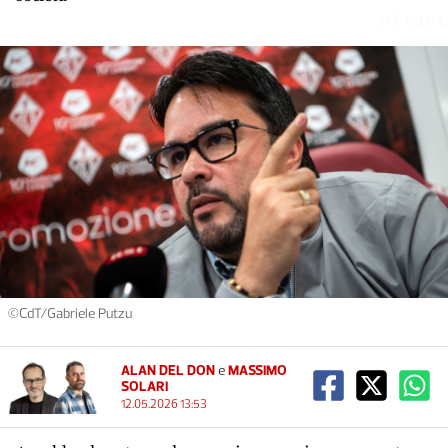
DFE19L
©CdT/Gabriele Putzu
ALAN DEL DON
e
MASSIMO
SOLARI
12.05.2026 13:53