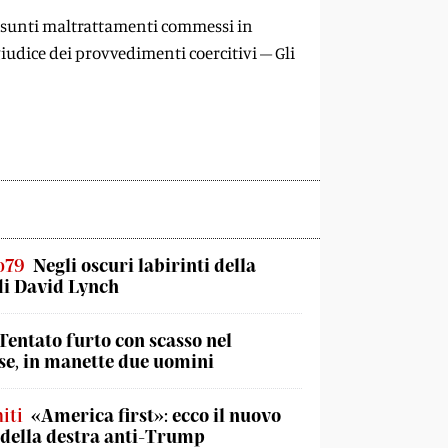
resunti maltrattamenti commessi in
iudice dei provvedimenti coercitivi – Gli
o79
Negli oscuri labirinti della
di David Lynch
Tentato furto con scasso nel
e, in manette due uomini
iti
«America first»: ecco il nuovo
 della destra anti-Trump