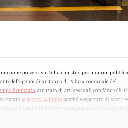
rcerazione preventiva. Li ha chiesti il procuratore pubblic
onti dell’agente di un Corpo di Polizia comunale del
tempo licenziato
, accusato di atti sessuali con fanciulli. Il
 arrestato
lo scorso 22 luglio
perché sospettato di aver riv
tenzioni a danno di almeno un ragazzino che all’epoca d
 16 anni.