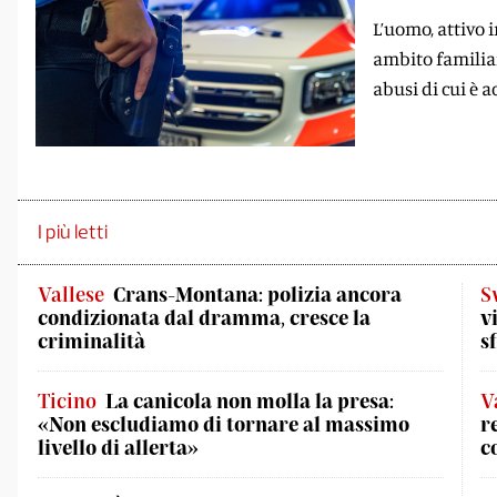
L’uomo, attivo
ambito familiar
abusi di cui è 
I più letti
Vallese
Crans-Montana: polizia ancora
S
condizionata dal dramma, cresce la
v
criminalità
s
Ticino
La canicola non molla la presa:
V
«Non escludiamo di tornare al massimo
r
livello di allerta»
c