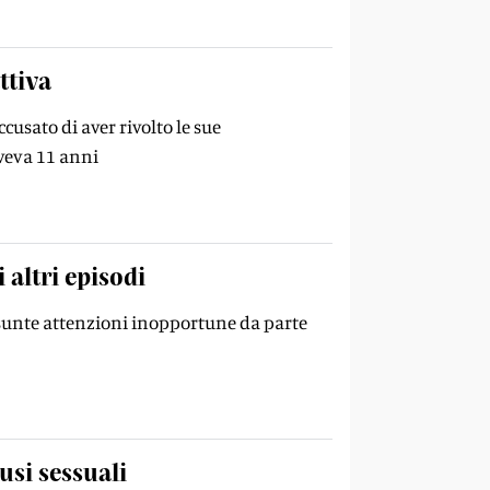
ttiva
usato di aver rivolto le sue
aveva 11 anni
 altri episodi
resunte attenzioni inopportune da parte
usi sessuali