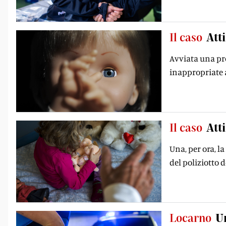
Il caso
Atti
Avviata una pro
inappropriate 
Il caso
Atti
Una, per ora, l
del poliziotto 
Locarno
Un