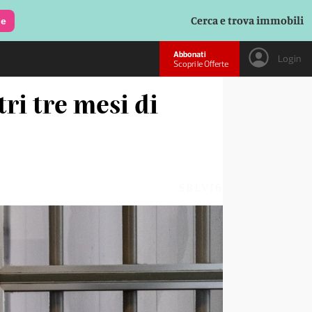
Cerca e trova immobili
le
Abbonati
Login
Scopri le Offerte
tri tre mesi di
SBLVI6