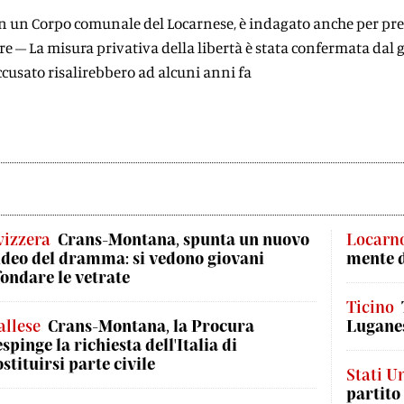
 in un Corpo comunale del Locarnese, è indagato anche per p
e – La misura privativa della libertà è stata confermata dal g
accusato risalirebbero ad alcuni anni fa
vizzera
Crans-Montana, spunta un nuovo
Locarn
ideo del dramma: si vedono giovani
mente 
fondare le vetrate
Ticino
allese
Crans-Montana, la Procura
Luganes
espinge la richiesta dell'Italia di
ostituirsi parte civile
Stati Un
partito