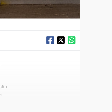
o
olto
ei