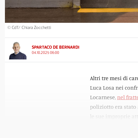
© CdT/ Chiara Zocchetti
SPARTACO DE BERNARDI
04.10.2025 06:00
Altri tre mesi di ca
Luca Losa nei confr
Locarnese,
nel frat
poliziotto era stato
le sue improprie at
fatti aveva meno di