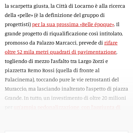
la scarpetta giusta, la Città di Locarno è alla ricerca
della «pelle» (è la definizione del gruppo di
progettisti)
per la sua prossima «Belle époque»
. Il
grande progetto di riqualificazione così intitolato,
promosso da Palazzo Marcacci, prevede di
rifare
oltre 52 mila metri quadrati di pavimentazione
,
togliendo di mezzo l’asfalto tra Largo Zorzi e
piazzetta Remo Rossi (quella di fronte al
Palacinema), toccando pure le vie retrostanti del
Muraccio, ma lasciando inalterato l’aspetto di piazza
Grande. In tutto, un investimento di oltre 20 milioni
per
un’ampia pedonalizzazione, con l’aggiunta di
giochi d’acqua
e centinaia di nuovi alberi.