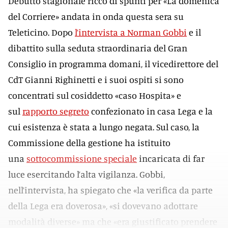
Debutto stagionale ricco di spunti per «La domenica
del Corriere» andata in onda questa sera su
Teleticino. Dopo
l’intervista a Norman Gobbi
e il
dibattito sulla seduta straordinaria del Gran
Consiglio in programma domani, il vicedirettore del
CdT Gianni Righinetti e i suoi ospiti si sono
concentrati sul cosiddetto «caso Hospita» e
sul
rapporto segreto
confezionato in casa Lega e la
cui esistenza è stata a lungo negata. Sul caso, la
Commissione della gestione ha istituito
una
sottocommissione speciale
incaricata di far
luce esercitando l’alta vigilanza. Gobbi,
nell’intervista, ha spiegato che «la verifica da parte
della Lega era doverosa», «si dovevano adottare
modalità diverse» ma che «era giustificato prendere