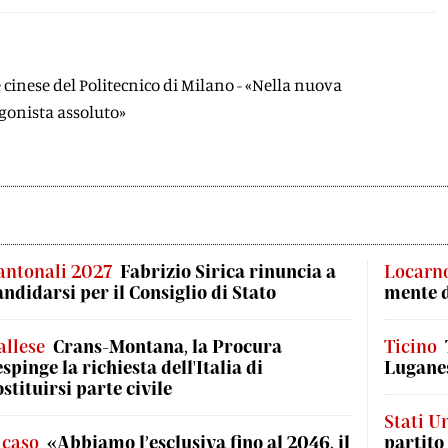
e cinese del Politecnico di Milano - «Nella nuova
gonista assoluto»
antonali 2027
Fabrizio Sirica rinuncia a
Locarn
andidarsi per il Consiglio di Stato
mente 
allese
Crans-Montana, la Procura
Ticino
espinge la richiesta dell'Italia di
Luganes
ostituirsi parte civile
Stati Un
l caso
«Abbiamo l’esclusiva fino al 2046, il
partito