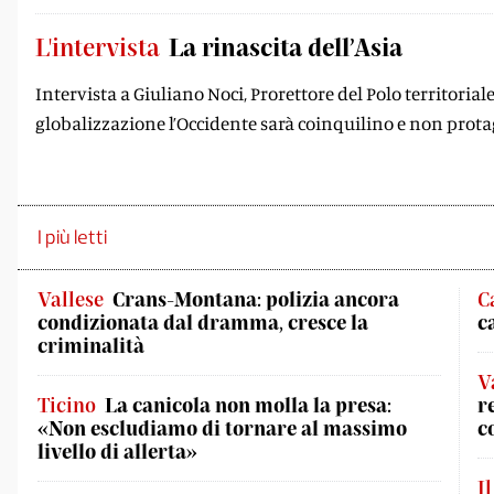
L'intervista
La rinascita dell’Asia
Intervista a Giuliano Noci, Prorettore del Polo territorial
globalizzazione l’Occidente sarà coinquilino e non prota
I più letti
Vallese
Crans-Montana: polizia ancora
C
condizionata dal dramma, cresce la
c
criminalità
V
Ticino
La canicola non molla la presa:
r
«Non escludiamo di tornare al massimo
c
livello di allerta»
I