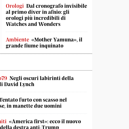
Orologi
Dal cronografo invisibile
al primo diver in afnio: gli
orologi più incredibili di
Watches and Wonders
Ambiente
«Mother Yamuna», il
grande fiume inquinato
o79
Negli oscuri labirinti della
di David Lynch
Tentato furto con scasso nel
e, in manette due uomini
iti
«America first»: ecco il nuovo
 della destra anti-Trump