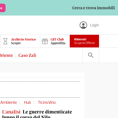
Cerca e trova immobili
le
Login
Archivio Storico
CdT Club
Abbonati
Scopri
Approfitta
Scopri le Offerte
Oriente
Caso Zali
Ambiente
Hub
TicinoVino
L'analisi
Le guerre dimenticate
lungo il corso del Nilo