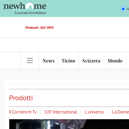
A
Domani, dal 1891
News
Ticino
Svizzera
Mondo
Prodotti
Il Corriere In Tv
CdT International
L'universo
La Dome