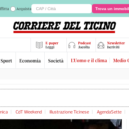
ffitta
Acquista
Trova un immobi
E-paper
Podcast
Newsletter
Leggi
Ascolta
Iscriviti
L'Uomo e il clima
Medio 
Sport
Economia
Società
nica
CdT Weekend
Illustrazione Ticinese
AgendaSette