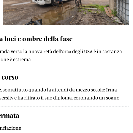
ra luci e ombre della fase
trada verso la nuova «età dell’oro» degli USA è in sostanza
ione è estrema
i corso
, soprattutto quando la attendi da mezzo secolo: Irma
iversity e ha ritirato il suo diploma, coronando un sogno
fermata
 inflazione