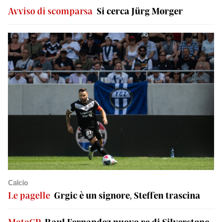
Avviso di scomparsa
Si cerca Jürg Morger
Calcio
Le pagelle
Grgic è un signore, Steffen trascina
MotoGP
Raul Fernandez nuovo re di Silverstone